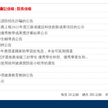
 書記信箱 | 院長信箱
生謹防招生詐騙的公告
薦上報2022年度江蘇省建設科技創新成果項目的公示
屆優秀教學成果獎評審結果公示
學生輔導員公告
招聘公告
今年應償還國家助學貸款免息，本金可延期償還
年度評選推薦省級三好學生 優秀學生幹部、優秀畢業生和...
廣使用徐州健康寶防疫小程序的通告
心理健康教育教師公告
提示
每頁
14
記錄
總共
281
記錄